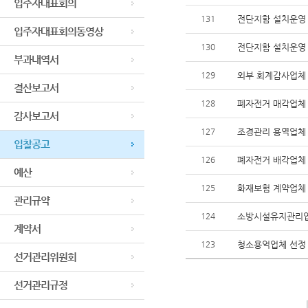
입주자대표회의
131
전단지함 설치운영
입주자대표회의동영상
130
전단지함 설치운영
부과내역서
129
외부 회계감사업체
결산보고서
128
폐자전거 매각업체
감사보고서
127
조경관리 용역업체
입찰공고
126
폐자전거 배각업체
예산
125
화재보험 계약업체
관리규약
124
소방시설유지관리
계약서
123
청소용억업체 선정
선거관리위원회
선거관리규정