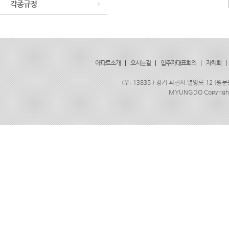
각종규정
아파트소개
|
오시는길
|
입주자대표회의
|
자치회
|
(우: 13835 ) 경기 과천시 별양로 12 (원문
MYUNGDO Copyrigh