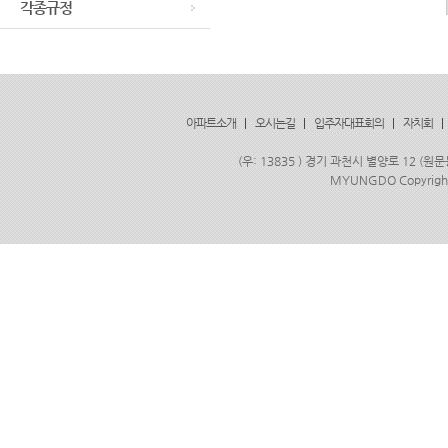
각종규정
아파트소개
|
오시는길
|
입주자대표회의
|
자치회
|
(우: 13835 ) 경기 과천시 별양로 12 (원문
MYUNGDO Copyrigh