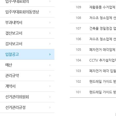
입주자대표회의
109
재활용품 수거업체
입주자대표회의동영상
108
저수조 청소업체 선
부과내역서
107
건축물 정밀점검 
결산보고서
106
저수조 청소업체 
감사보고서
105
폐자전거 매각업체 
입찰공고
104
CCTV 추가설치업
예산
103
폐자전거 매각 입찰
관리규약
102
핸드레일 가이드 받
계약서
101
핸드레일 가이드 받
선거관리위원회
선거관리규정