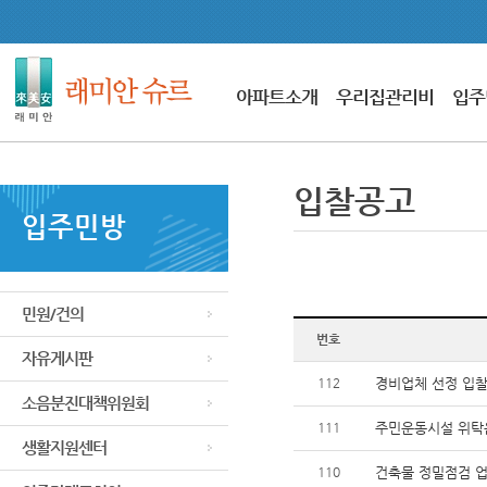
아파트소개
우리집관리비
입주
입찰공고
입주민방
민원/건의
번호
자유게시판
112
경비업체 선정 입
소음분진대책위원회
111
주민운동시설 위탁운
생활지원센터
110
건축물 정밀점검 