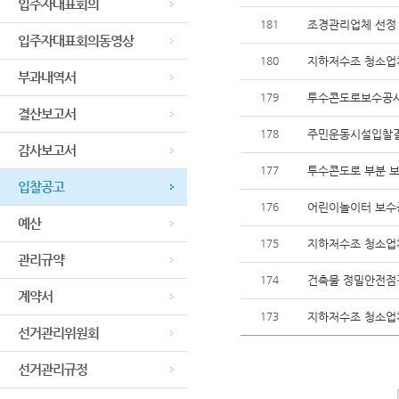
입주자대표회의
181
조경관리업체 선정
입주자대표회의동영상
180
지하저수조 청소업
부과내역서
179
투수콘도로보수공사
결산보고서
178
주민운동시설입찰결
감사보고서
177
투수콘도로 부분 보
입찰공고
176
어린이놀이터 보수공
예산
175
지하저수조 청소업
관리규약
174
건축물 정밀안전점검
계약서
173
지하저수조 청소업
선거관리위원회
선거관리규정