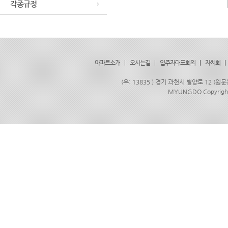
각종규정
아파트소개
|
오시는길
|
입주자대표회의
|
자치회
|
(우: 13835 ) 경기 과천시 별양로 12 (원문
MYUNGDO Copyrigh