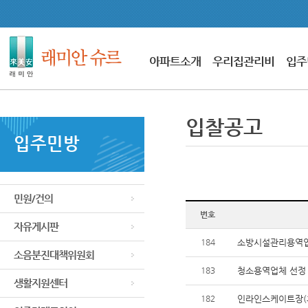
아파트소개
우리집관리비
입주
입찰공고
입주민방
민원/건의
번호
자유게시판
184
소방시설관리용역업
소음분진대책위원회
183
청소용역업체 선정
생활지원센터
182
인라인스케이트장(휴